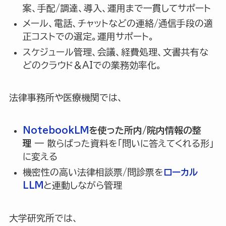
案、手配/調達、導入、運用まで一貫してサポート
メール、電話、チャットなどの連絡/通信手段の適
正コストでの選定。運用サポート。
スケジュール管理、会議、経費処理、文書共有な
どのクラウド＆AIでの業務効率化。
法律事務所や医療機関では、
NotebookLM
を使った所内/院内情報の整
理
— 散らばった資料を「問いに答えてくれる形」
に変える
機密性の高い法律相談票/問診票を
ローカル
LLM
と連動しながら管理
大学研究所では、