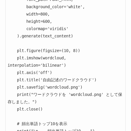
        background_color='white',

        width=800,

        height=600,

        colormap='viridis'

    ).generate(text_content)

    plt.figure(figsize=(10, 8))

    plt.imshow(wordcloud, 
interpolation='bilinear')

    plt.axis('off')

    plt.title('自由記述のワードクラウド')

    plt.savefig('wordcloud.png')

    print("ワードクラウドを 'wordcloud.png' として保
存しました。")

    plt.close()

    # 頻出単語トップ10を表示
