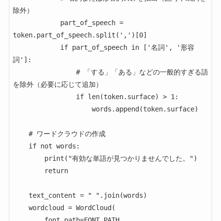
除外）

            part_of_speech = 
token.part_of_speech.split(',')[0]

            if part_of_speech in ['名詞', '形容
詞']:

                # 「する」「ある」などの一般的すぎる語
を除外（必要に応じて追加）

                if len(token.surface) > 1:

                    words.append(token.surface)

    # ワードクラウドの作成

    if not words:

        print("有効な単語が見つかりませんでした。")

        return

    text_content = " ".join(words)

    wordcloud = WordCloud(

        font_path=FONT_PATH,
