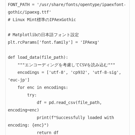
FONT_PATH = '/usr/share/fonts/opentype/ipaexfont-
gothic/ipaexg.ttf' 

# Linux Mint標準のIPAexGothic

# Matplotlibの日本語フォント設定

plt.rcParams['font.family'] = 'IPAexg'

def load_data(file_path):

    """エンコーディングを考慮してCSVを読み込む"""

    encodings = ['utf-8', 'cp932', 'utf-8-sig', 
'euc-jp']

    for enc in encodings:

        try:

            df = pd.read_csv(file_path, 
encoding=enc)

            print(f"Successfully loaded with 
encoding: {enc}")

            return df
