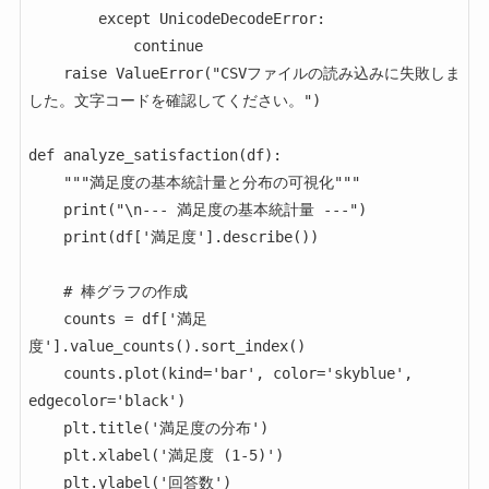
        except UnicodeDecodeError:

            continue

    raise ValueError("CSVファイルの読み込みに失敗しま
した。文字コードを確認してください。")

def analyze_satisfaction(df):

    """満足度の基本統計量と分布の可視化"""

    print("\n--- 満足度の基本統計量 ---")

    print(df['満足度'].describe())

    # 棒グラフの作成

    counts = df['満足
度'].value_counts().sort_index()

    counts.plot(kind='bar', color='skyblue', 
edgecolor='black')

    plt.title('満足度の分布')

    plt.xlabel('満足度 (1-5)')

    plt.ylabel('回答数')
