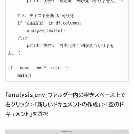
        print("警告: '満足度' 列が見つかりません。")

    # 3. テキスト分析 & 可視化

    if '自由記述' in df.columns:

        analyze_text(df)

    else:

        print("警告: '自由記述' 列が見つかりませ
ん。")

if __name__ == "__main__":

    main()
「analysis_env」ファルダー内の空きスペース上で
右クリック
＞「
新しいドキュメントの作成
」＞「
空のド
キュメント
」を選択