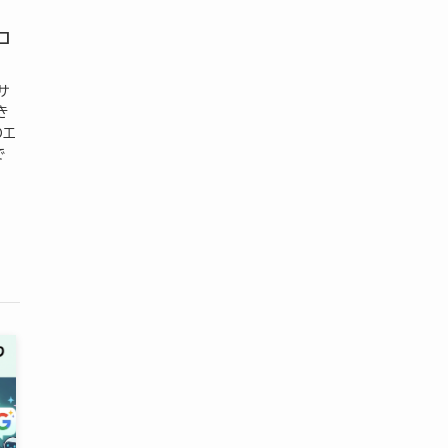
コ
サ
き
のエ
で