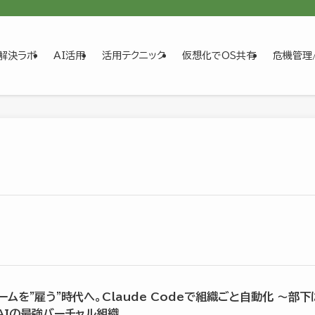
解決ラボ
AI活用
活用テクニック
仮想化でOS共有
危機管理
チームを”雇う”時代へ。Claude Codeで組織ごと自動化 〜部下
AIの最強バーチャル組織