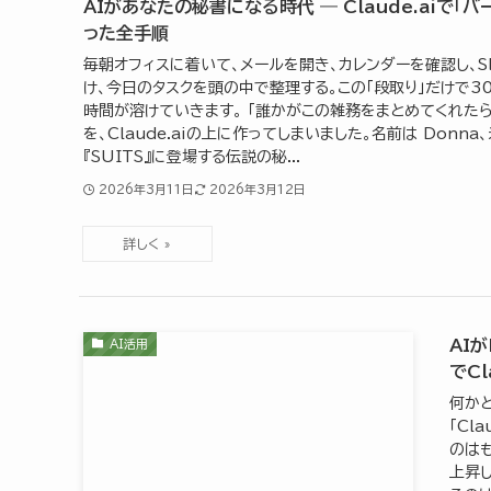
AIがあなたの秘書になる時代 ― Claude.aiで「
った全手順
毎朝オフィスに着いて、メールを開き、カレンダーを確認し、S
け、今日のタスクを頭の中で整理する。この「段取り」だけで3
時間が溶けていきます。 「誰かがこの雑務をまとめてくれたら―
を、Claude.aiの上に作ってしまいました。名前は Donna
『SUITS』に登場する伝説の秘...
2026年3月11日
2026年3月12日
AIが
AI活用
でCl
何かと
「Cl
のは
上昇し