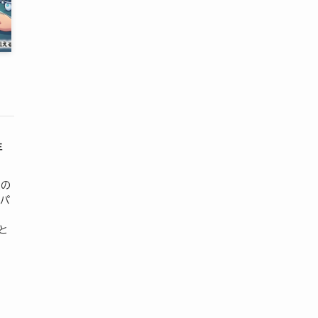
年
人の
もパ
と