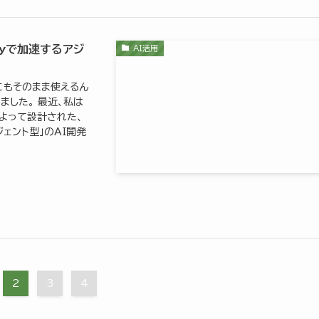
ityで加速するアジ
AI活用
にもそのまま使えるん
ました。 最近、私は
ndによって設計された、
ェント型」のAI開発
2
3
4