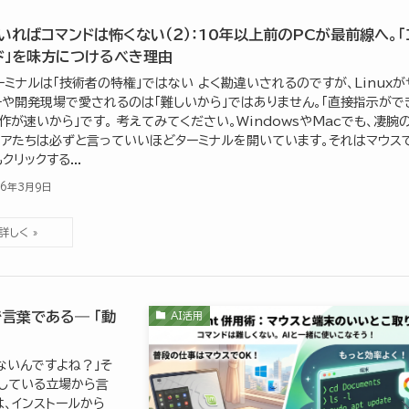
がいればコマンドは怖くない（２）：10年以上前のPCが最前線へ。「
ド」を味方につけるべき理由
ターミナルは「技術者の特権」ではない よく勘違いされるのですが、Linuxが
ーや開発現場で愛されるのは「難しいから」ではありません。「直接指示がで
作が速いから」です。 考えてみてください。WindowsやMacでも、凄腕
ニアたちは必ずと言っていいほどターミナルを開いています。それはマウス
クリックする...
26年3月9日
で言葉である― 「動
AI活用
ないんですよね？」そ
倒している立場から言
は、インストールから